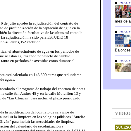
6 de julio aprobó la adjudicación del contrato de
cto de profundización de la captación de agua en la
én la dirección facultativa de las obras así como la
d. La adjudicación ha sido para ESTUDIO 18
.940 euros, IVA incluido.
ntizar el abastecimiento de agua en los períodos de
ue se están agudizando por efecto de cambio
 tanto en períodos de avenidas como durante el
 obra está calculado en 143.300 euros que redundarán
 de aguas.
 aprobado el programa de trabajo del contrato de obras
n la calle San Andrés 48 y en la calle Morcillón 13 y
o de “Las Cloacas” para incluir el plazo prorrogado
ada la modificación del contrato de servicios de
a incluir la limpieza en los colegios públicos “Aurelio
liván” para incluir las necesidades de limpieza
gación del calendario de escolarización y
one un incremento del precio del contrato de 5.031,44