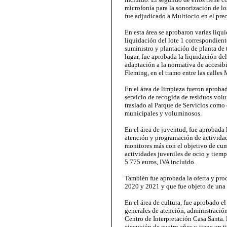
microfonía para la sonorización de l
fue adjudicado a Multiocio en el prec
En esta área se aprobaron varias liqui
liquidación del lote 1 correspondient
suministro y plantación de planta d
lugar, fue aprobada la liquidación de
adaptación a la normativa de accesibil
Fleming, en el tramo entre las calles 
En el área de limpieza fueron aprobad
servicio de recogida de residuos volu
traslado al Parque de Servicios como 
municipales y voluminosos.
En el área de juventud, fue aprobada 
atención y programación de actividad
monitores más con el objetivo de cum
actividades juveniles de ocio y tiem
5.775 euros, IVA incluido.
También fue aprobada la oferta y proc
2020 y 2021 y que fue objeto de una 
En el área de cultura, fue aprobado el
generales de atención, administració
Centro de Interpretación Casa Santa. 
ejecución de cuatro años y tiene un t