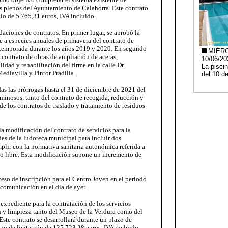
os plenos del Ayuntamiento de Calahorra. Este contrato
io de 5.765,31 euros, IVA incluido.
daciones de contratos. En primer lugar, se aprobó la
e a especies anuales de primavera del contrato de
e temporada durante los años 2019 y 2020. En segundo
l contrato de obras de ampliación de aceras,
idad y rehabilitación del firme en la calle Dr.
Mediavilla y Pintor Pradilla.
as las prórrogas hasta el 31 de diciembre de 2021 del
minosos, tanto del contrato de recogida, reducción y
de los contratos de traslado y tratamiento de residuos
la modificación del contrato de servicios para la
es de la ludoteca municipal para incluir dos
plir con la normativa sanitaria autonómica referida a
po libre. Esta modificación supone un incremento de
eso de inscripción para el Centro Joven en el período
comunicación en el día de ayer.
 expediente para la contratación de los servicios
n y limpieza tanto del Museo de la Verdura como del
Este contrato se desarrollará durante un plazo de
ipo de licitación de 135.723,28 euros, IVA incluido