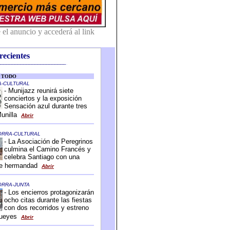
recientes
-------------------------------------------
-