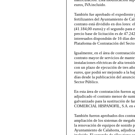
euros, IVA incluido.
También fue aprobado el expediente pa
fertilizantes del Ayuntamiento de Cal
contrato está dividido en dos lotes: e
(41.184,00 euros) y el segundo para el
precio base de licitación es de 47.242
interesados dispondrán de 16 días des
Plataforma de Contratación del Secto
Igualmente, en el área de contratación
contrato mayor de servicios de mante
instalaciones eléctricas de alta tens
con un plazo de ejecución de tres añ
euros, que podrá ser mejorado a la baj
días desde la publicación del anuncio
Sector Público.
En esta área de contratación fueron a
adjudicado el contrato menor de sumi
galvanizado para la sustitución de fa
COMERCIAL HISPANOFIL, S.A. en el p
También fueron aprobados dos contrat
ampliación de los sistemas de megafo
la renovación de equipos de sonido p
Ayuntamiento de Calahorra, adjudicad
incluido. El segundo de ellos tiene c