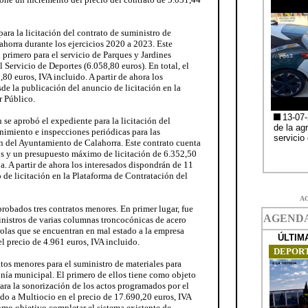
ra la licitación del contrato de suministro de
ahorra durante los ejercicios 2020 a 2023. Este
l primero para el servicio de Parques y Jardines
 Servicio de Deportes (6.058,80 euros). En total, el
,80 euros, IVA incluido. A partir de ahora los
de la publicación del anuncio de licitación en la
r Público.
 se aprobó el expediente para la licitación del
nimiento e inspecciones periódicas para las
ión del Ayuntamiento de Calahorra. Este contrato cuenta
os y un presupuesto máximo de licitación de 6.352,50
a. A partir de ahora los interesados dispondrán de 11
 de licitación en la Plataforma de Contratación del
A
probados tres contratos menores. En primer lugar, fue
nistros de varias columnas troncocónicas de acero
rolas que se encuentran en mal estado a la empresa
recio de 4.961 euros, IVA incluido.
os menores para el suministro de materiales para
nía municipal. El primero de ellos tiene como objeto
ara la sonorización de los actos programados por el
o a Multiocio en el precio de 17.690,20 euros, IVA
omo objetivo completar el sistema existente de