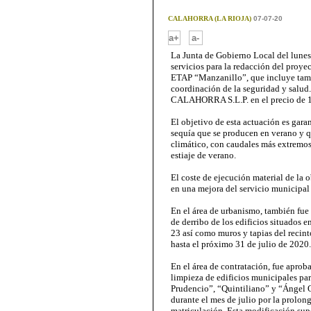
CALAHORRA (LA RIOJA)
07-07-20
-
a+
a-
La Junta de Gobierno Local del lunes 
servicios para la redacción del proye
ETAP “Manzanillo”, que incluye tambi
coordinación de la seguridad y salu
CALAHORRA S.L.P. en el precio de 16
El objetivo de esta actuación es gara
sequía que se producen en verano y q
climático, con caudales más extremos
estiaje de verano.
El coste de ejecución material de la
en una mejora del servicio municipal
En el área de urbanismo, también fue
de derribo de los edificios situados e
23 así como muros y tapias del recint
hasta el próximo 31 de julio de 2020.
En el área de contratación, fue aprob
limpieza de edificios municipales par
Prudencio”, “Quintiliano” y “Ángel O
durante el mes de julio por la prolon
matriculación. Esta modificación sup