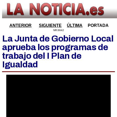
ANTERIOR
SIGUIENTE
ÚLTIMA
PORTADA
NR:6642
La Junta de Gobierno Local
aprueba los programas de
trabajo del I Plan de
Igualdad