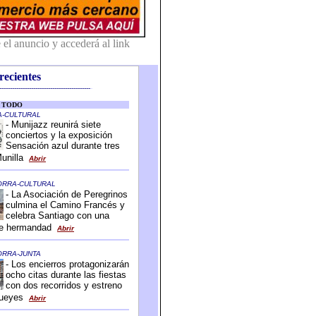
recientes
-------------------------------------------
-