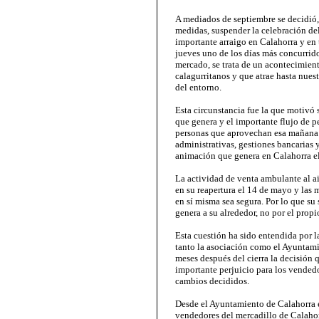
A mediados de septiembre se decidió, 
medidas, suspender la celebración del
importante arraigo en Calahorra y en
jueves uno de los días más concurrido
mercado, se trata de un acontecimient
calagurritanos y que atrae hasta nuest
del entorno.
Esta circunstancia fue la que motivó 
que genera y el importante flujo de 
personas que aprovechan esa mañana p
administrativas, gestiones bancarias 
animación que genera en Calahorra el
La actividad de venta ambulante al ai
en su reapertura el 14 de mayo y las 
en sí misma sea segura. Por lo que su
genera a su alrededor, no por el prop
Esta cuestión ha sido entendida por l
tanto la asociación como el Ayuntami
meses después del cierra la decisión
importante perjuicio para los vendedo
cambios decididos.
Desde el Ayuntamiento de Calahorra 
vendedores del mercadillo de Calahor