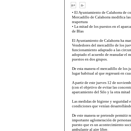
-
a+
a-
• El Ayuntamiento de Calahorra de c
Mercadillo de Calahorra modifica las 
reapertura
• La mitad de los puestos en el aparca
de Blas
El Ayuntamiento de Calahorra ha man
Vendedores del mercadillo de los juev
funcionamiento adaptado a las circuns
adoptado el acuerdo de reanudar el 
puestos en dos grupos.
De esta manera el mercadillo de los j
lugar habitual al que regresará en cua
A partir de este jueves 12 de noviemb
(con el objetivo de evitar las concent
aparcamiento del Silo y la otra mitad
Las medidas de higiene y seguridad e
condiciones que venían desarrollánd
De este manera se pretende permitir r
importante aglomeración de personas q
puesto que es un acontecimiento soci
ambulante al aire libre.