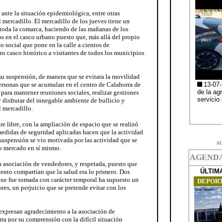
ante la situación epidemiológica, entre otras
 mercadillo. El mercadillo de los jueves tiene un
 toda la comarca, haciendo de las mañanas de los
s en el casco urbano puesto que, más allá del propio
o social que pone en la calle a cientos de
ro casco histórico a visitantes de todos los municipios
su suspensión, de manera que se evitara la movilidad
personas que se acumulan en el centro de Calahorra de
ara mantener reuniones sociales, realizar gestiones
y disfrutar del innegable ambiente de bullicio y
 mercadillo.
re libre, con la ampliación de espacio que se realizó
medidas de seguridad aplicadas hacen que la actividad
 suspensión se vio motivada por las actividad que se
A
io mercado en sí mismo.
a asociación de vendedores, y respetada, puesto que
ento compartían que la salud era lo primero. Dos
 que fue tomada con carácter temporal ha supuesto un
res, un perjuicio que se pretende evitar con los
expresan agradecimiento a la asociación de
ra por su comprensión con la difícil situación