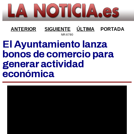
ANTERIOR
SIGUIENTE
ÚLTIMA
PORTADA
NR:6780
El Ayuntamiento lanza
bonos de comercio para
generar actividad
económica