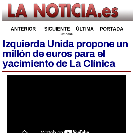
ANTERIOR
SIGUIENTE
ÚLTIMA
PORTADA
NR:6809
Izquierda Unida propone un
millón de euros para el
yacimiento de La Clínica