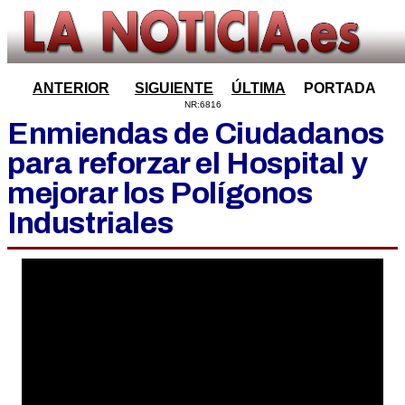
ANTERIOR
SIGUIENTE
ÚLTIMA
PORTADA
NR:6816
Enmiendas de Ciudadanos
para reforzar el Hospital y
mejorar los Polígonos
Industriales