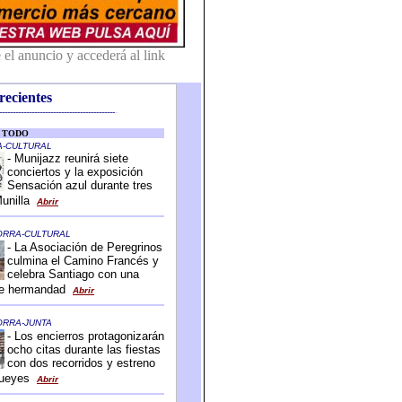
recientes
-------------------------------------------
-