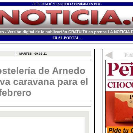
- PUBLICACIÓN LA NOTICIA FUNDADA EN 1998 -
es
- Versión digital de la publicación GRATUITA en prensa LA NOTICI
-IR AL PORTAL -
xx
-
MARTES - 09-02-21
stelería de Arnedo
a caravana para el
febrero