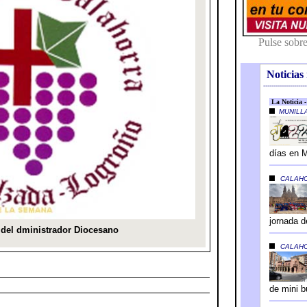
Noticias 
---------------------