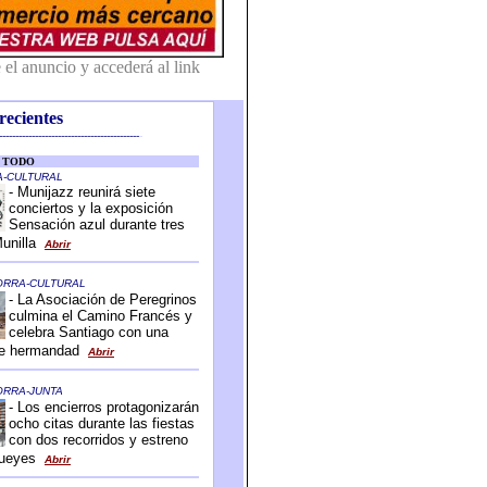
recientes
-------------------------------------------
-