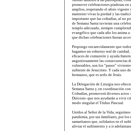
promover celebraciones piadosas en el
amplios, respetando el aforo vigente 
mantener vivas la piedad y las tradicio
importante que las cofradías, al no p
de Semana Santa tuvieran una celebra
templo adecuado, siempre cumpliendo 
evangélico que cada año los anima a 
que dichas celebraciones fueran acces
Propongo encarecidamente que todos -
hagamos un esfuerzo real de caridad, 
eficaces de comunión y ayuda fratern
angustiosamente las consecuencias de
vulnerables, son los “pasos” vivientes
sufriente de Jesucristo. Y cada uno de
hermanos, que es serlo de Jesús.
La Delegación de Liturgia nos ofrecer
Semana Santa y, en coordinación con
Cofradías, promoverá diversos actos
Diócesis- que nos ayudarán a vivir c
modo singular el Triduo Pascual.
Unidos al Señor de la Vida, seguimos 
pandemia, por sus familiares, por los
samaritanos que, solidarios en el su
aliviar el sufrimiento y a ir adelanta