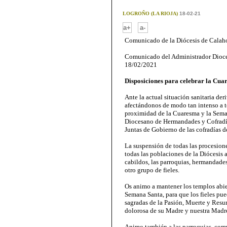
LOGROÑO (LA RIOJA)
18-02-21
-
a+
a-
Comunicado de la Diócesis de Calah
Comunicado del Administrador Dioc
18/02/2021
Disposiciones para celebrar la Cu
Ante la actual situación sanitaria de
afectándonos de modo tan intenso a to
proximidad de la Cuaresma y la Semana
Diocesano de Hermandades y Cofradía
Juntas de Gobierno de las cofradías 
La suspensión de todas las procesion
todas las poblaciones de la Diócesis a
cabildos, las parroquias, hermandades
otro grupo de fieles.
Os animo a mantener los templos abie
Semana Santa, para que los fieles pue
sagradas de la Pasión, Muerte y Resur
dolorosa de su Madre y nuestra Madr
Animo también a las parroquias, com