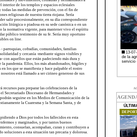
 interior de los templos y espacios eclesiales
y todas las medidas de prevención, con el fin de
nes religiosas de nuestra tierra riojana. Sería
oder salir procesionalmente, en su día correspondiente
ción litúrgica o piadosa en su sede canónica o en un
la normativa vigente, para mantener vivo el espíritu
dar público testimonio de su fe. Sería muy oportuno
ibles on line.
 parroquias, cofradías, comunidades, familias
solidaridad y cercanía -mediante signos visibles y
a- con aquellos que están padeciendo más dura y
 la pandemia. Ellos, los más abandonados, frágiles y
 en los que se manifiesta y hace palpable el rostro
 nosotros está llamado a ser cirineo generoso de sus
á recursos para preparar las celebraciones de la
A
 el Secretariado Diocesano de Hermandades y
 -podrán seguirse en los Medios de Comunicación de la
ristianamente la Cuaresma y la Semana Santa, y de
pidiendo a Dios por todos los fallecidos en esta
 enfermos y marginados, y por tantos buenos
frimiento, consuelan, acompañan, curan y contribuyen a
ndo soluciones a esta situación tan precaria y dolorosa.