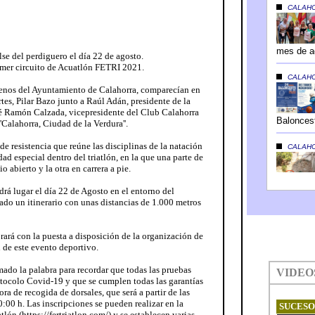
lse del perdiguero el día 22 de agosto.
rimer circuito de Acuatlón FETRI 2021.
 plenos del Ayuntamiento de Calahorra, comparecían en
tes, Pilar Bazo junto a Raúl Adán, presidente de la
sé Ramón Calzada, vicepresidente del Club Calahorra
''Calahorra, Ciudad de la Verdura''.
de resistencia que reúne las disciplinas de la natación
dad especial dentro del triatlón, en la que una parte de
 abierto y la otra en carrera a pie.
drá lugar el día 22 de Agosto en el entorno del
ado un itinerario con unas distancias de 1.000 metros
ará con la puesta a disposición de la organización de
 de este evento deportivo.
mado la palabra para recordar que todas las pruebas
otocolo Covid-19 y que se cumplen todas las garantías
ra de recogida de dorsales, que será a partir de las
10:00 h. Las inscripciones se pueden realizar en la
tlón (https://fertriatlon.com/) y se establecen varias