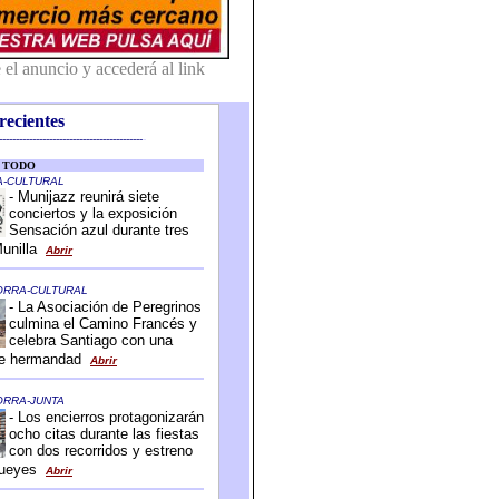
recientes
-------------------------------------------
-