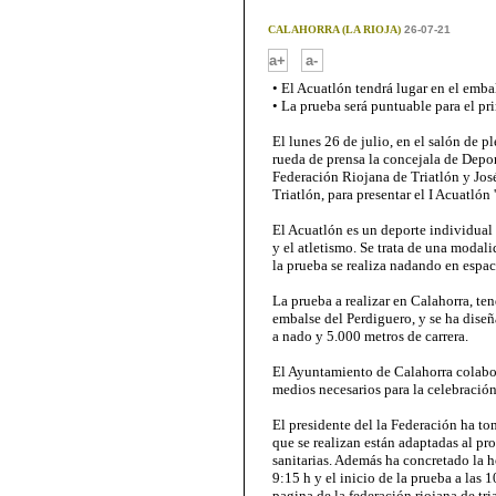
CALAHORRA (LA RIOJA)
26-07-21
-
a+
a-
• El Acuatlón tendrá lugar en el emba
• La prueba será puntuable para el p
El lunes 26 de julio, en el salón de
rueda de prensa la concejala de Depor
Federación Riojana de Triatlón y Jo
Triatlón, para presentar el I Acuatlón 
El Acuatlón es un deporte individual 
y el atletismo. Se trata de una modali
la prueba se realiza nadando en espacio
La prueba a realizar en Calahorra, ten
embalse del Perdiguero, y se ha diseñ
a nado y 5.000 metros de carrera.
El Ayuntamiento de Calahorra colabor
medios necesarios para la celebración
El presidente del la Federación ha to
que se realizan están adaptadas al pr
sanitarias. Además ha concretado la ho
9:15 h y el inicio de la prueba a las 
pagina de la federación riojana de tria