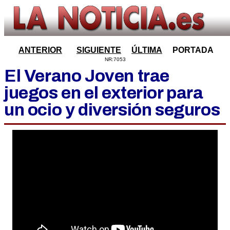
ANTERIOR
SIGUIENTE
ÚLTIMA
PORTADA
NR:7053
El Verano Joven trae
juegos en el exterior para
un ocio y diversión seguros