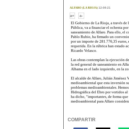
ALFARO (LA RIOJA)
12-08-21
-
a+
a-
El Gobierno de La Rioja, a través de 
Pública, va a financiar el ochenta por
saneamiento de Alfaro. Para ello, el 
Pablo Rubio, ha firmado un convenio c
por un importe de 281.776,35 euros, e
requerida. En la rúbrica han estado a
Ricardo Velasco.
Las obras contemplan la ejecución de
la red general de saneamiento en Alfa
Alhama en el lado izquierdo, en la zo
El alcalde de Alfaro, Julián Jiménez V
medioambiental que esta inversión su
problemas medioambientales. Hemos t
Hidrográfica del Ebro por vertidos al
ha dicho, “importantes, de forma que 
medioambiental para Alfaro consider
COMPARTIR