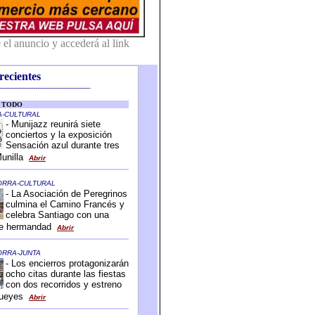
recientes
-------------------------------------------
-