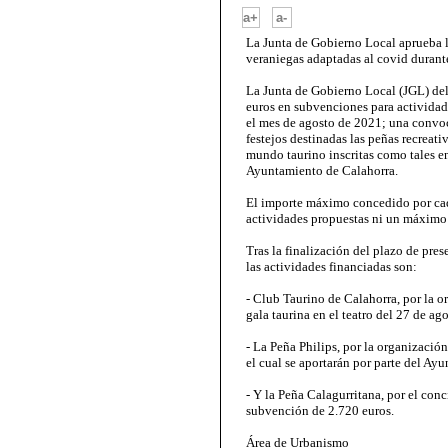
-
a+
a-
La Junta de Gobierno Local aprueba l
veraniegas adaptadas al covid duran
La Junta de Gobierno Local (JGL) del
euros en subvenciones para activida
el mes de agosto de 2021; una convo
festejos destinadas las peñas recreati
mundo taurino inscritas como tales e
Ayuntamiento de Calahorra.
El importe máximo concedido por cada
actividades propuestas ni un máximo 
Tras la finalización del plazo de pres
las actividades financiadas son:
- Club Taurino de Calahorra, por la o
gala taurina en el teatro del 27 de ag
- La Peña Philips, por la organización
el cual se aportarán por parte del Ay
- Y la Peña Calagurritana, por el conc
subvención de 2.720 euros.
Área de Urbanismo