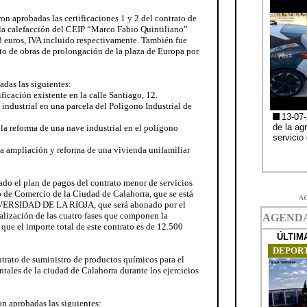
ron aprobadas las certificaciones 1 y 2 del contrato de
e la calefacción del CEIP “Marco Fabio Quintiliano”
 euros, IVA incluido respectivamente. También fue
ato de obras de prolongación de la plaza de Europa por
adas las siguientes:
ificación existente en la calle Santiago, 12.
 industrial en una parcela del Polígono Industrial de
la reforma de una nave industrial en el polígono
la ampliación y reforma de una vivienda unifamiliar
ado el plan de pagos del contrato menor de servicios
o de Comercio de la Ciudad de Calahorra, que se está
A
ERSIDAD DE LA RIOJA, que será abonado por el
alización de las cuatro fases que componen la
 que el importe total de este contrato es de 12.500
ntrato de suministro de productos químicos para el
tales de la ciudad de Calahorra durante los ejercicios
on aprobadas las siguientes: