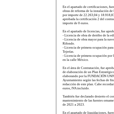
En el apartado de certificaciones, fue
obras de reforma de la instalación d
por importe de 22.263,04 y 18.918,83
aprobada la certificación 2 del contr
importe de 0 euros.
En el apartado de licencias, fue aprob
- Licencia de obra de derribo de la ed
- Licencia de obra mayor para la nave
Rifondo.
- Licencia de primera ocupación para 
Tejerías.
- Licencia de primera ocupación por 
en la calle México.
En el área de Contratación, fue aprob
de elaboración de un Plan Estratégic
elaborando por la FUNDACIÓN UNIV
Ayuntamiento según las fechas de fin
redacción de este plan. Cabe recordar
euros, IVA incluido.
También fue declarado desierto el co
mantenimiento de las fuentes ornamen
de 2021 a 2023.
En el apartado de liquidaciones, fuer