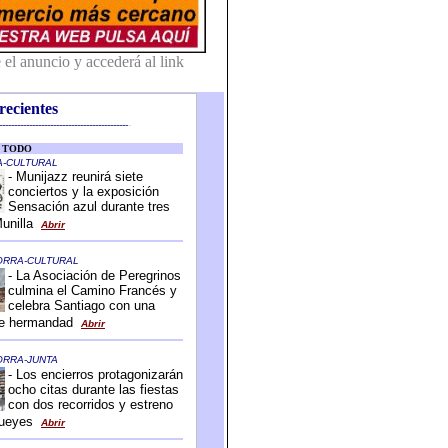
recientes
-------------------------------------------
-