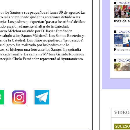
por los Santos a sus pequeños el lunes 30 de agosto. La
cto más complicado que años anteriores debido a las
mia. Los padres que querían ''pasar a los niños'' debían
endo escalonadamente al altar de la Catedral.
nacio Melchor asistido por D. Javier Fernández
saludo a los Santos Mártires”. Los Santos Emeterio y
r de la Catedral. Los niños no pudieron ''ser pasados''
 el gesto fue realizado por los padres que lo
os, se hicieron una foto ante los Santos. La cofradía
 a cada familia. La cantante Mª José Garrido Romanos
 concejala Chelo Fernández representó al Ayuntamiento