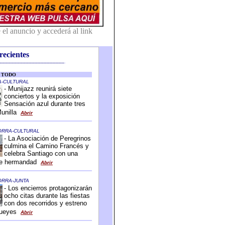
recientes
-------------------------------------------
-