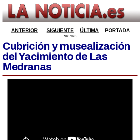
ANTERIOR
SIGUIENTE
ÚLTIMA
PORTADA
NR:7095
Cubrición y musealización
del Yacimiento de Las
Medranas