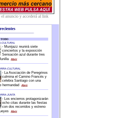
recientes
-------------------------------------------
-