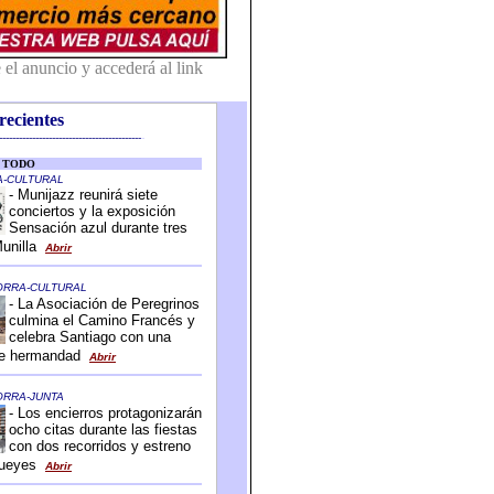
recientes
-------------------------------------------
-