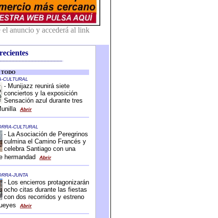
recientes
-------------------------------------------
-