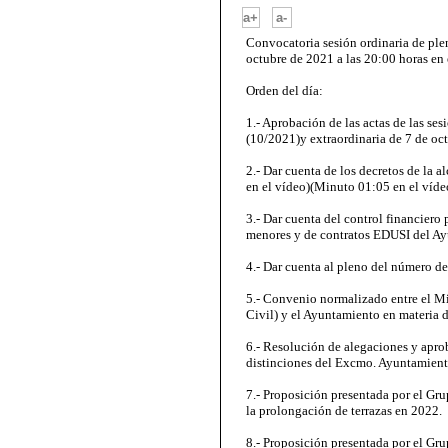
-
a+
a-
Convocatoria sesión ordinaria de ple
octubre de 2021 a las 20:00 horas en
Orden del día:
1.- Aprobación de las actas de las se
(10/2021)y extraordinaria de 7 de oc
2.- Dar cuenta de los decretos de la 
en el vídeo)(Minuto 01:05 en el víde
3.- Dar cuenta del control financiero
menores y de contratos EDUSI del Ay
4.- Dar cuenta al pleno del número de
5.- Convenio normalizado entre el Min
Civil) y el Ayuntamiento en materia 
6.- Resolución de alegaciones y apro
distinciones del Excmo. Ayuntamient
7.- Proposición presentada por el Gr
la prolongación de terrazas en 2022.
8.- Proposición presentada por el Gr