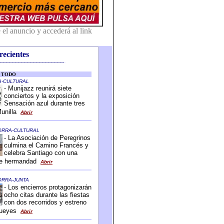
recientes
-------------------------------------------
-