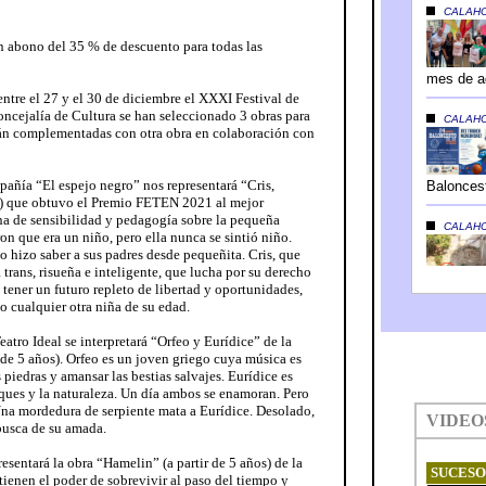
n abono del 35 % de descuento para todas las
entre el 27 y el 30 de diciembre el XXXI Festival de
concejalía de Cultura se han seleccionado 3 obras para
erán complementadas con otra obra en colaboración con
pañía “El espejo negro” nos representará “Cris,
os) que obtuvo el Premio FETEN 2021 al mejor
ena de sensibilidad y pedagogía sobre la pequeña
on que era un niño, pero ella nunca se sintió niño.
lo hizo saber a sus padres desde pequeñita. Cris, que
a trans, risueña e inteligente, que lucha por su derecho
a tener un futuro repleto de libertad y oportunidades,
o cualquier otra niña de su edad.
eatro Ideal se interpretará “Orfeo y Eurídice” de la
 de 5 años). Orfeo es un joven griego cuya música es
piedras y amansar las bestias salvajes. Eurídice es
sques y la naturaleza. Un día ambos se enamoran. Pero
na mordedura de serpiente mata a Eurídice. Desolado,
 busca de su amada.
resentará la obra “Hamelin” (a partir de 5 años) de la
ienen el poder de sobrevivir al paso del tiempo y