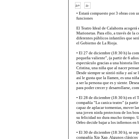
-
a+
a-
• Estará compuesto por 3 obras con u
funciones
El Teatro Ideal de Calahorra acogerá 
Marionetas. Para ello, a través de la 
diferentes públicos infantiles que s
el Gobierno de La Rioja.
• El 27 de diciembre (18:30 h) la com
pequeña valiente”, (a partir de 6 añ
espectáculo gracias a una historia ll
Cristina, una niña que al nacer pensar
Desde siempre se sintió niña y así se 
así le gusta que la llamen, es una niñ
a ser la persona que es y siente. Dese
para poder crecer y desarrollarse, com
• El 28 de diciembre (18:30 h) en el T
compañía “La canica teatro” (a partir
capaz de aplacar tormentas, mover las 
una joven ninfa protectora de los bo
su felicidad no dura mucho tiempo. U
Orfeo decide bajar a los infiernos en
• El 30 de diciembre (18:30 h), se rep
compañía Xip Xap. Algunos clásicos t