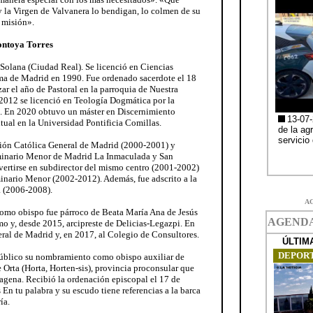
y la Virgen de Valvanera lo bendigan, lo colmen de su
 misión».
ontoya Torres
 Solana (Ciudad Real). Se licenció en Ciencias
a de Madrid en 1990. Fue ordenado sacerdote el 18
ar el año de Pastoral en la parroquia de Nuestra
2012 se licenció en Teología Dogmática por la
. En 2020 obtuvo un máster en Discernimiento
ual en la Universidad Pontificia Comillas.
ción Católica General de Madrid (2000-2001) y
minario Menor de Madrid La Inmaculada y San
ertirse en subdirector del mismo centro (2001-2002)
minario Menor (2002-2012). Además, fue adscrito a la
 (2006-2008).
A
omo obispo fue párroco de Beata María Ana de Jesús
mo y, desde 2015, arcipreste de Delicias-Legazpi. En
eral de Madrid y, en 2017, al Colegio de Consultores.
público su nombramiento como obispo auxiliar de
e Orta (Horta, Horten-sis), provincia proconsular que
agena. Recibió la ordenación episcopal el 17 de
En tu palabra y su escudo tiene referencias a la barca
ía.