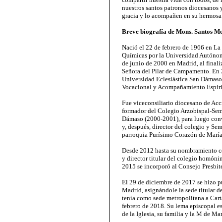
nuestros santos patronos diocesanos 
gracia y lo acompañen en su hermosa
Breve biografía de Mons. Santos M
Nació el 22 de febrero de 1966 en La
Químicas por la Universidad Autónom
de junio de 2000 en Madrid, al finaliz
Señora del Pilar de Campamento. En 
Universidad Eclesiástica San Dámaso
Vocacional y Acompañamiento Espirit
Fue viceconsiliario diocesano de Ac
formador del Colegio Arzobispal-Se
Dámaso (2000-2001), para luego conv
y, después, director del colegio y Se
parroquia Purísimo Corazón de María
Desde 2012 hasta su nombramiento c
y director titular del colegio homóni
2015 se incorporó al Consejo Presbit
El 29 de diciembre de 2017 se hizo 
Madrid, asignándole la sede titular d
tenía como sede metropolitana a Cart
febrero de 2018. Su lema episcopal es 
de la Iglesia, su familia y la M de Mar