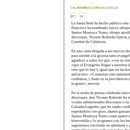
CALAHORRA (LA RIOJA)
12-01-22
-
a+
a-
La Santa Sede ha hecho público este m
Francisco ha nombrado nuevo obispo
Santos Montoya Torres, obispo auxili
diocesano, Vicente Robredo García, y
Catedral de Calahorra.
En una carta dirigida a sus nuevos di
para unirme a la gozosa tarea evangel
agradece a todos los que, «con su ent
«que el Evangelio llegue a nuestros d
creo que lo hay!), igual que en las bo
salvación». «Comienzo este ministeri
confianza, y fiado en la providencia 
la gente», asevera.
En la rueda de prensa celebrada esta
diocesano, don Vicente Robredo ha te
«como administrador diocesano y en 
Calzada-Logroño, que ha orado confia
esperándolo con gozo, damos gracias 
Santos Montoya Torres como pastor d
bienvenida y lo acogemos con los bra
seguiremos creciendo en sabiduría y g
compartir nuestra vida con todos, de