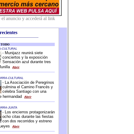
recientes
-------------------------------------------
-