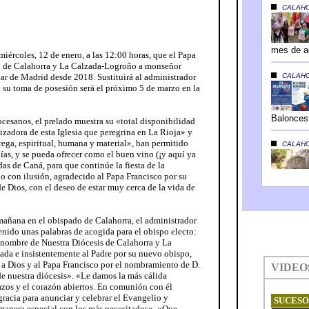
iércoles, 12 de enero, a las 12:00 horas, que el Papa
 de Calahorra y La Calzada-Logroño a monseñor
ar de Madrid desde 2018. Sustituirá al administrador
 su toma de posesión será el próximo 5 de marzo en la
ocesanos, el prelado muestra su «total disponibilidad
izadora de esta Iglesia que peregrina en La Rioja» y
rega, espiritual, humana y material», han permitido
ías, y se pueda ofrecer como el buen vino (¡y aquí ya
das de Caná, para que continúe la fiesta de la
o con ilusión, agradecido al Papa Francisco por su
de Dios, con el deseo de estar muy cerca de la vida de
 mañana en el obispado de Calahorra, el administrador
nido unas palabras de acogida para el obispo electo:
nombre de Nuestra Diócesis de Calahorra y La
da e insistentemente al Padre por su nuevo obispo,
a Dios y al Papa Francisco por el nombramiento de D.
e nuestra diócesis». «Le damos la más cálida
zos y el corazón abiertos. En comunión con él
racia para anunciar y celebrar el Evangelio y
 manera especial con los más necesitados». «Que