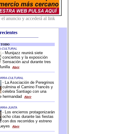
recientes
-------------------------------------------
-