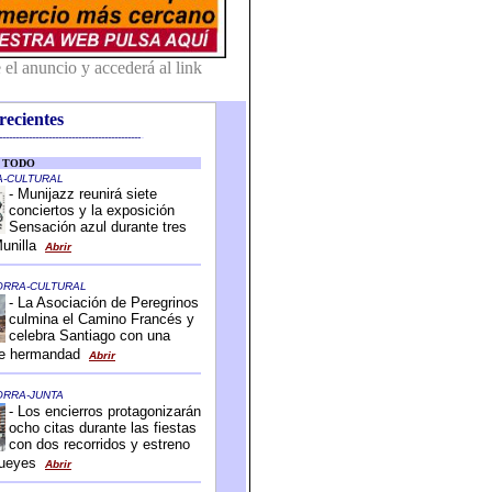
recientes
-------------------------------------------
-