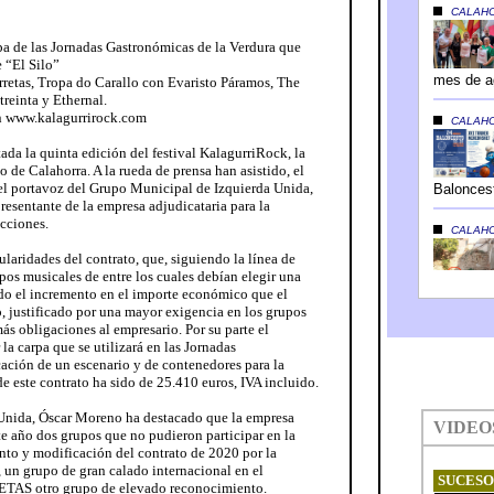
arpa de las Jornadas Gastronómicas de la Verdura que
e “El Silo”
rretas, Tropa do Carallo con Evaristo Páramos, The
treinta y Ethernal.
en www.kalagurrirock.com
tada la quinta edición del festival KalagurriRock, la
 de Calahorra. A la rueda de prensa han asistido, el
el portavoz del Grupo Municipal de Izquierda Unida,
resentante de la empresa adjudicataria para la
cciones.
laridades del contrato, que, siguiendo la línea de
pos musicales de entre los cuales debían elegir una
o el incremento en el importe económico que el
, justificado por una mayor exigencia en los grupos
ás obligaciones al empresario. Por su parte el
a carpa que se utilizará en las Jornadas
cación de un escenario y de contenedores para la
de este contrato ha sido de 25.410 euros, IVA incluido.
a Unida, Óscar Moreno ha destacado que la empresa
te año dos grupos que no pudieron participar en la
nto y modificación del contrato de 2020 por la
un grupo de gran calado internacional en el
ETAS otro grupo de elevado reconocimiento.