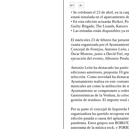
-
a+
a-
• Se celebrará el 23 de abril, en la c
estará instalada en el aparcamiento d
• En esta edición actuarán Boikot, Po
Guilty Brigade, The Lizards, Katorce 
• Las entradas están disponibles ya 
El miércoles 23 de febrero fue presen
cuarta organizada por el Ayuntamiento
Concejal de Festejos, Antonio León, 
Óscar Moreno, junto a David Fiel, rep
ejecución del evento, Alboroto Produ
Antonio León ha destacado las particu
ediciones anteriores, proponía 10 gru
selección. Como novedad ha destacad
Ayuntamiento realiza en este contrato
musicales así como la atribución de m
Ayuntamiento se compromete a ceder l
Gastronómicas de la Verdura, la colo
gestión de residuos. El importe total 
Por su parte el concejal de Izquierd
organizadora ha querido recuperar es
edición pasada a causa del aplazamie
pandemia. Estos grupos son BOIKOT, 
panorama de la música rock, y PORR