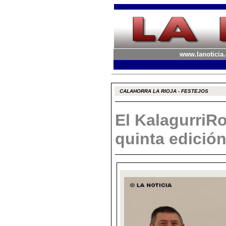
www.lanoticia.
CALAHORRA LA RIOJA - FESTEJOS
El KalagurriR
quinta edició