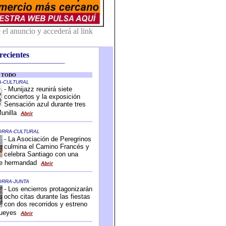
recientes
-------------------------------------------
-