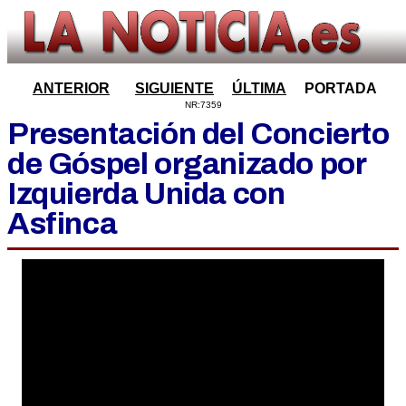
ANTERIOR
SIGUIENTE
ÚLTIMA
PORTADA
NR:7359
Presentación del Concierto
de Góspel organizado por
Izquierda Unida con
Asfinca