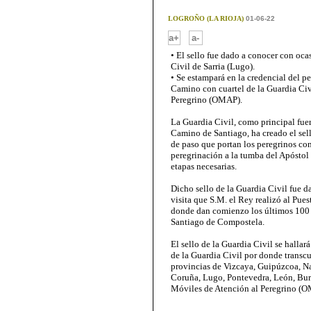
LOGROÑO (LA RIOJA)
01-06-22
-
a+
a-
• El sello fue dado a conocer con ocas
Civil de Sarria (Lugo).
• Se estampará en la credencial del p
Camino con cuartel de la Guardia Civ
Peregrino (OMAP).
La Guardia Civil, como principal fuer
Camino de Santiago, ha creado el sell
de paso que portan los peregrinos con
peregrinación a la tumba del Apóstol S
etapas necesarias.
Dicho sello de la Guardia Civil fue da
visita que S.M. el Rey realizó al Pues
donde dan comienzo los últimos 100 k
Santiago de Compostela.
El sello de la Guardia Civil se halla
de la Guardia Civil por donde transcu
provincias de Vizcaya, Guipúzcoa, Nav
Coruña, Lugo, Pontevedra, León, Burg
Móviles de Atención al Peregrino (