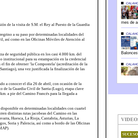
ión de la visita de S.M. el Rey al Puesto de la Guardia
eregrino a su paso por determinadas localidades del
il, así como en las Oficinas Móviles de Atención al
za de seguridad pública en los casi 4.000 km. del
o institucional para su estampación en la credencial
 el fin de obtener ‘la Compostela’ (acreditación de la
antiago), una vez justificada la finalización de las
do a conocer el día 26 de abril, con ocasión de la
to de la Guardia Civil de Sarria (Lugo), etapa clave
m. a pie del Camino Francés para la llegada a
rá disponible en determinadas localidades con cuartel
rren distintas rutas jacobeas del Camino en las
arra, Huesca, La Rioja, Cantabria, Asturias, La
os, Soria y Palencia, así como a bordo de las Oficinas
OMAP).