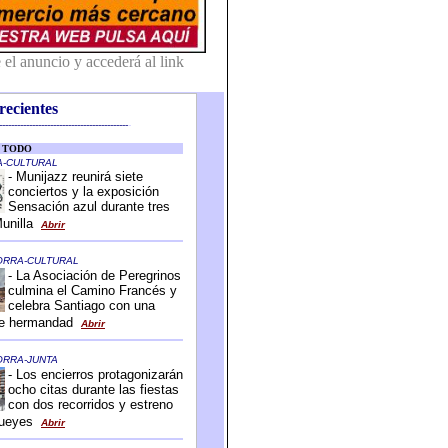
recientes
-------------------------------------------
-