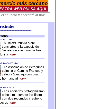
recientes
-------------------------------------------
-