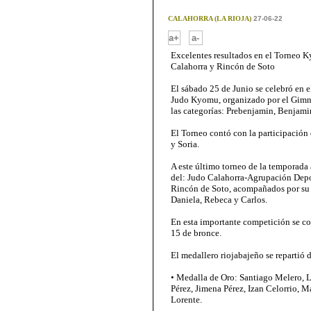
CALAHORRA (LA RIOJA)
27-06-22
-
a+
a-
Excelentes resultados en el Torneo 
Calahorra y Rincón de Soto
El sábado 25 de Junio se celebró en 
Judo Kyomu, organizado por el Gimna
las categorías: Prebenjamin, Benjami
El Torneo contó con la participación
y Soria.
A este último torneo de la temporada
del: Judo Calahorra-Agrupación Depor
Rincón de Soto, acompañados por su 
Daniela, Rebeca y Carlos.
En esta importante competición se co
15 de bronce.
El medallero riojabajeño se repartió 
• Medalla de Oro: Santiago Melero, 
Pérez, Jimena Pérez, Izan Celorrio, 
Lorente.