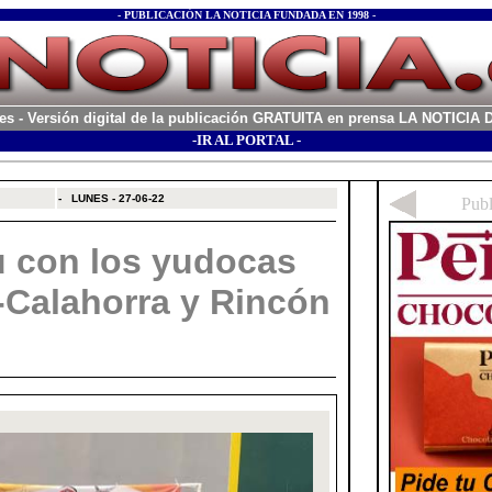
- PUBLICACIÓN LA NOTICIA FUNDADA EN 1998 -
es
- Versión digital de la publicación GRATUITA en prensa LA NOTICI
-IR AL PORTAL -
xx
-
LUNES - 27-06-22
 con los yudocas
-Calahorra y Rincón