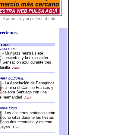
recientes
-------------------------------------------
-