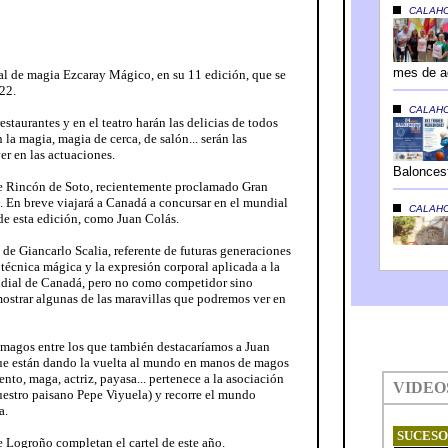
al de magia Ezcaray Mágico, en su 11 edición, que se
022.
restaurantes y en el teatro harán las delicias de todos
n la magia, magia de cerca, de salón... serán las
er en las actuaciones.
e Rincón de Soto, recientemente proclamado Gran
 En breve viajará a Canadá a concursar en el mundial
 de esta edición, como Juan Colás.
de Giancarlo Scalia, referente de futuras generaciones
técnica mágica y la expresión corporal aplicada a la
ndial de Canadá, pero no como competidor sino
mostrar algunas de las maravillas que podremos ver en
 magos entre los que también destacaríamos a Juan
que están dando la vuelta al mundo en manos de magos
nto, maga, actriz, payasa... pertenece a la asociación
uestro paisano Pepe Viyuela) y recorre el mundo
a.
 Logroño completan el cartel de este año.