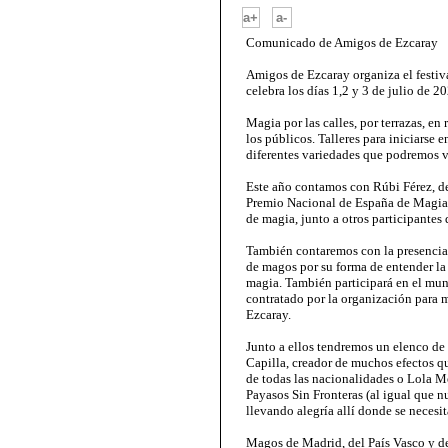
-
a+
a-
Comunicado de Amigos de Ezcaray
Amigos de Ezcaray organiza el festiv
celebra los días 1,2 y 3 de julio de 2
Magia por las calles, por terrazas, en 
los públicos. Talleres para iniciarse e
diferentes variedades que podremos v
Este año contamos con Rúbi Férez, d
Premio Nacional de España de Magia.
de magia, junto a otros participantes
También contaremos con la presencia 
de magos por su forma de entender la 
magia. También participará en el mu
contratado por la organización para 
Ezcaray.
Junto a ellos tendremos un elenco de
Capilla, creador de muchos efectos 
de todas las nacionalidades o Lola Me
Payasos Sin Fronteras (al igual que n
llevando alegría allí donde se necesit
Magos de Madrid, del País Vasco y de