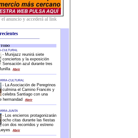
recientes
-------------------------------------------
-