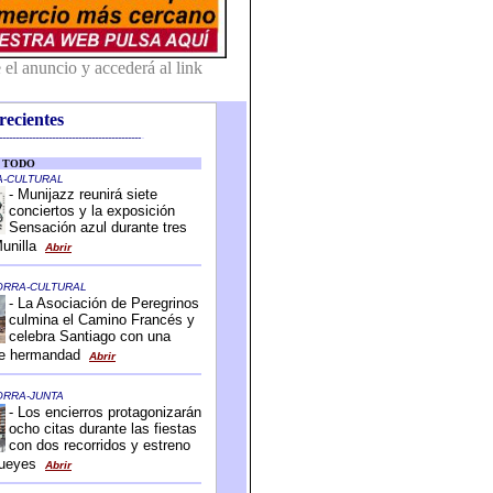
recientes
-------------------------------------------
-