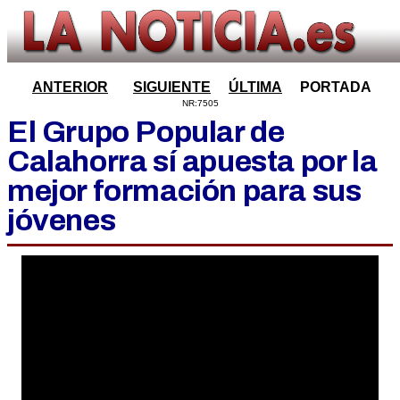
ANTERIOR
SIGUIENTE
ÚLTIMA
PORTADA
NR:7505
El Grupo Popular de
Calahorra sí apuesta por la
mejor formación para sus
jóvenes