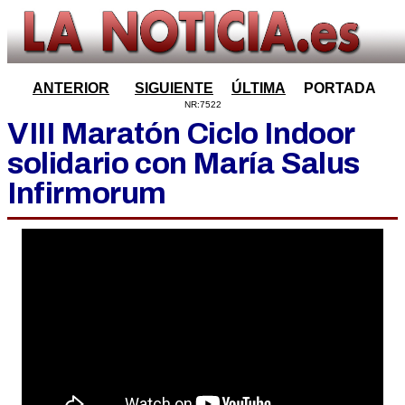
ANTERIOR
SIGUIENTE
ÚLTIMA
PORTADA
NR:7522
VIII Maratón Ciclo Indoor
solidario con María Salus
Infirmorum