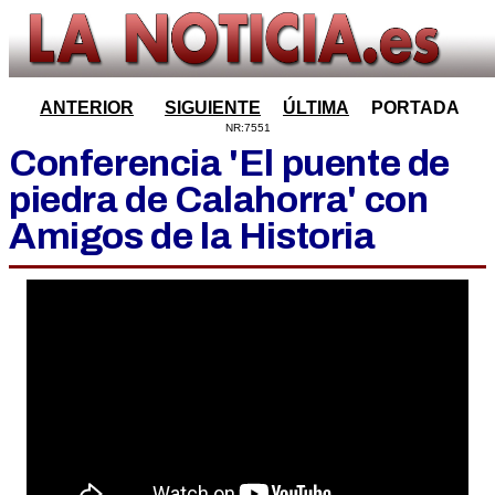
ANTERIOR
SIGUIENTE
ÚLTIMA
PORTADA
NR:7551
Conferencia 'El puente de
piedra de Calahorra' con
Amigos de la Historia