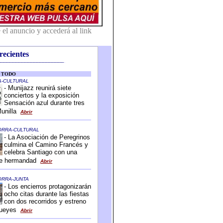
recientes
-------------------------------------------
-