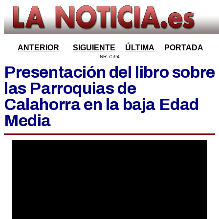
ANTERIOR
SIGUIENTE
ÚLTIMA
PORTADA
NR:7594
Presentación del libro sobre
las Parroquias de
Calahorra en la baja Edad
Media