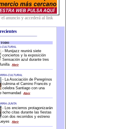
recientes
-------------------------------------------
-