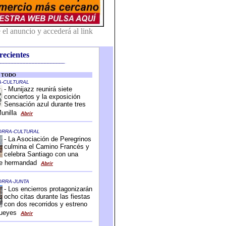
recientes
-------------------------------------------
-