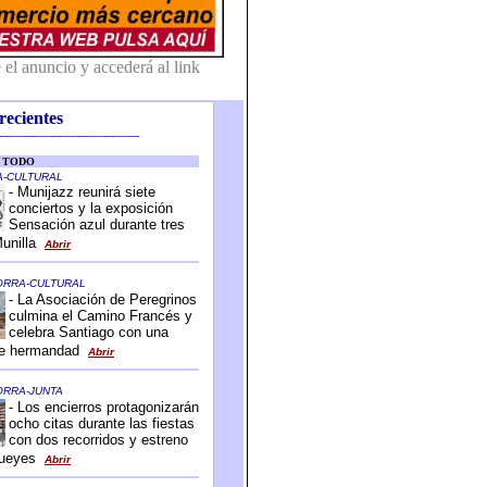
recientes
-------------------------------------------
-