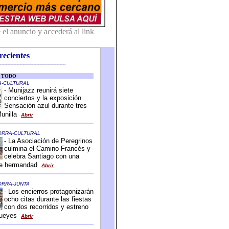
recientes
-------------------------------------------
-