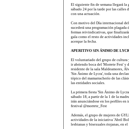
El siguiente fin de semana llegará la 
sábado 24 por la tarde por las calles 
con una actuación.
Con motivo del Día internacional del
sucederá una programación plagada de
formas reivindicativas, que finalizará
gala como el resto de actividades in
acerque la fecha.
APERITIVO SIN ÁNIMO DE LYC
El voluntariado del grupo de cultur
ir abriendo boca del 'Morrete Fest' y 
residente de la sala Maldeamores, Ál
'Sin Ánimo de Lycra', toda una decla
tópico del mamarracherío de las clásic
las entidades sociales.
La primera fiesta 'Sin Ánimo de Lycra
sábado 18, a partir de la 1 de la mad
irán anunciándose en los perfiles en
festival @morrete_Fest
Además, el grupo de mujeres de GYLD
actividades de la iniciativa 'Abril Bol
lesbianas y bisexuales riojanas, en el