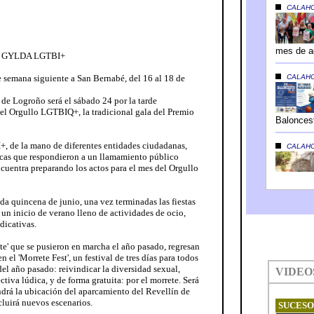
ana GYLDA LGTBI+
de semana siguiente a San Bernabé, del 16 al 18 de
s de Logroño será el sábado 24 por la tarde
del Orgullo LGTBIQ+, la tradicional gala del Premio
 de la mano de diferentes entidades ciudadanas,
íticas que respondieron a un llamamiento público
encuentra preparando los actos para el mes del Orgullo
da quincena de junio, una vez terminadas las fiestas
un inicio de verano lleno de actividades de ocio,
dicativas.
te' que se pusieron en marcha el año pasado, regresan
 el 'Morrete Fest', un festival de tres días para todos
del año pasado: reivindicar la diversidad sexual,
tiva lúdica, y de forma gratuita: por el morrete. Será
drá la ubicación del aparcamiento del Revellín de
luirá nuevos escenarios.