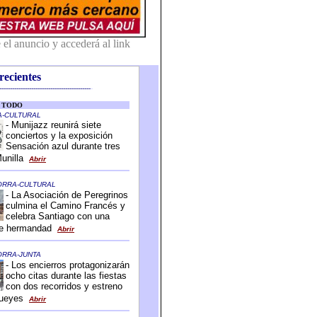
recientes
-------------------------------------------
-