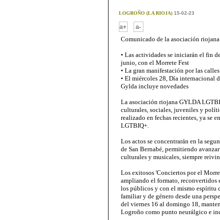
LOGROÑO (LA RIOJA)
15-02-23
-
a+
a-
Comunicado de la asociación rioj
• Las actividades se iniciarán el fin 
junio, con el Morrete Fest
• La gran manifestación por las calle
• El miércoles 28, Día internacional 
Gylda incluye novedades
La asociación riojana GYLDA LGTBI+,
culturales, sociales, juveniles y pol
realizado en fechas recientes, ya se 
LGTBIQ+.
Los actos se concentrarán en la segun
de San Bernabé, permitiendo avanzar 
culturales y musicales, siempre reivin
Los exitosos 'Conciertos por el Morre
ampliando el formato, reconvertidos en
los públicos y con el mismo espíritu 
familiar y de género desde una perspec
del viernes 16 al domingo 18, manten
Logroño como punto neurálgico e inc