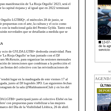
gran manifestación de 'La Rioja Orgullo' 2023, será el
de la capital riojana y al igual que en 2022 terminará
 Orgullo LGTBIQ+, el miércoles 28 de junio, se
 propuestas con el arte, la cultura y el ocio como
n con la tradicional gala del Premio Gylda. Tanto está
cluirán novedades que se detallarán a medida que se
RA
a y ocio de GYLDA LGTBI+ desborda creatividad. Para
de 'La Rioja Orgullo' se han juntado con el DJ
varo McKenzie, para organizar las sesiones mensuales
ración de intenciones que combinan a la perfección el
as fiestas del colectivo con las reivindicaciones de
A
' tendrá lugar en la madrugada de este viernes 17 al
rugada, junto al DJ logroñés 3PO. Las siguientes fechas
 instagram de la sala @MaldeamoresClub y en los del
A LGTBI+ participará junto al colectivo Elebé en las
lero' con propuestas para visibilizar a las mujeres
 marco del Día de la Visibilidad Lésbica, 26 de abril.