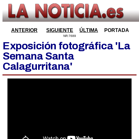
ANTERIOR
SIGUIENTE
ÚLTIMA
PORTADA
NR:7689
Exposición fotográfica 'La
Semana Santa
Calagurritana'