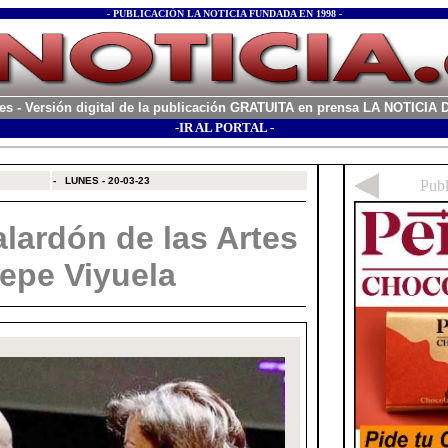
- PUBLICACIÓN LA NOTICIA FUNDADA EN 1998 -
es
- Versión digital de la publicación GRATUITA en prensa LA NOTICI
-IR AL PORTAL -
xx
-
LUNES - 20-03-23
lardón de las Artes
Pepe Viyuela