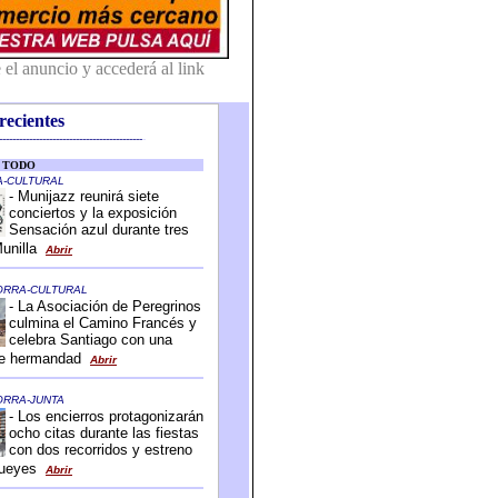
recientes
-------------------------------------------
-