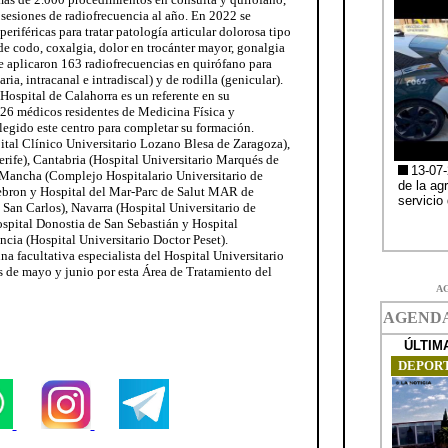
esiones de radiofrecuencia al año. En 2022 se
eriféricas para tratar patología articular dolorosa tipo
de codo, coxalgia, dolor en trocánter mayor, gonalgia
se aplicaron 163 radiofrecuencias en quirófano para
ia, intracanal e intradiscal) y de rodilla (genicular).
Hospital de Calahorra es un referente en su
s 26 médicos residentes de Medicina Física y
egido este centro para completar su formación.
tal Clínico Universitario Lozano Blesa de Zaragoza),
erife), Cantabria (Hospital Universitario Marqués de
a Mancha (Complejo Hospitalario Universitario de
Hebron y Hospital del Mar-Parc de Salut MAR de
San Carlos), Navarra (Hospital Universitario de
spital Donostia de San Sebastián y Hospital
ncia (Hospital Universitario Doctor Peset).
na facultativa especialista del Hospital Universitario
 de mayo y junio por esta Área de Tratamiento del
A