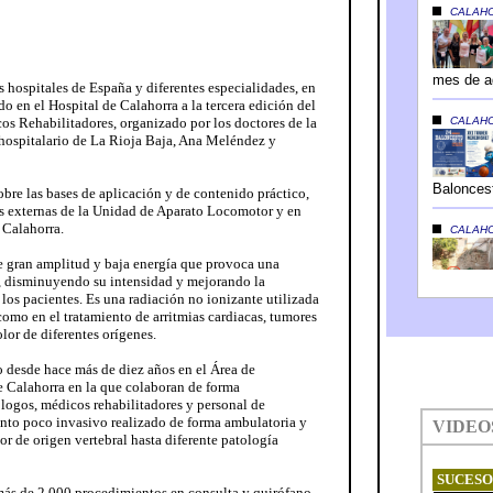
s hospitales de España y diferentes especialidades, en
do en el Hospital de Calahorra a la tercera edición del
s Rehabilitadores, organizado por los doctores de la
hospitalario de La Rioja Baja, Ana Meléndez y
obre las bases de aplicación y de contenido práctico,
as externas de la Unidad de Aparato Locomotor y en
 Calahorra.
de gran amplitud y baja energía que provoca una
or, disminuyendo su intensidad y mejorando la
 los pacientes. Es una radiación no ionizante utilizada
omo en el tratamiento de arritmias cardiacas, tumores
lor de diferentes orígenes.
o desde hace más de diez años en el Área de
e Calahorra en la que colaboran de forma
ólogos, médicos rehabilitadores y personal de
ento poco invasivo realizado de forma ambulatoria y
or de origen vertebral hasta diferente patología
más de 2.000 procedimientos en consulta y quirófano,