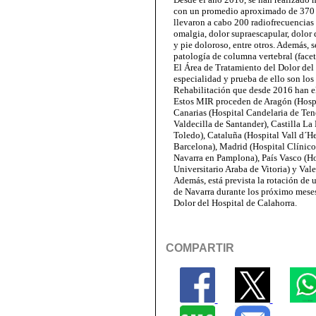
con un promedio aproximado de 370 s
llevaron a cabo 200 radiofrecuencias p
omalgia, dolor supraescapular, dolor 
y pie doloroso, entre otros. Además, 
patología de columna vertebral (facetar
El Área de Tratamiento del Dolor del 
especialidad y prueba de ello son lo
Rehabilitación que desde 2016 han el
Estos MIR proceden de Aragón (Hospi
Canarias (Hospital Candelaria de Ten
Valdecilla de Santander), Castilla L
Toledo), Cataluña (Hospital Vall d´
Barcelona), Madrid (Hospital Clínico 
Navarra en Pamplona), País Vasco (Ho
Universitario Araba de Vitoria) y Vale
Además, está prevista la rotación de u
de Navarra durante los próximo meses
Dolor del Hospital de Calahorra.
COMPARTIR