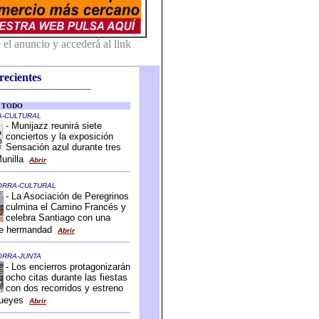
recientes
-------------------------------------------
-