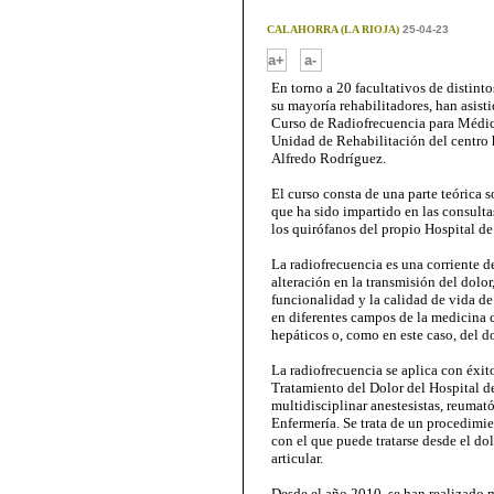
CALAHORRA (LA RIOJA)
25-04-23
-
a+
a-
En torno a 20 facultativos de distinto
su mayoría rehabilitadores, han asisti
Curso de Radiofrecuencia para Médico
Unidad de Rehabilitación del centro 
Alfredo Rodríguez.
El curso consta de una parte teórica s
que ha sido impartido en las consult
los quirófanos del propio Hospital de
La radiofrecuencia es una corriente 
alteración en la transmisión del dol
funcionalidad y la calidad de vida de
en diferentes campos de la medicina c
hepáticos o, como en este caso, del do
La radiofrecuencia se aplica con éxit
Tratamiento del Dolor del Hospital d
multidisciplinar anestesistas, reumat
Enfermería. Se trata de un procedimi
con el que puede tratarse desde el dol
articular.
Desde el año 2010, se han realizado 