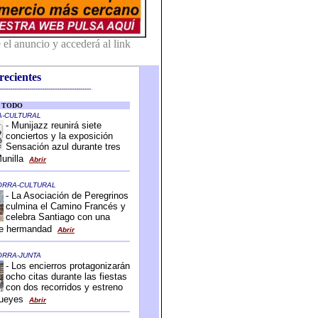
recientes
-------------------------------------------
-