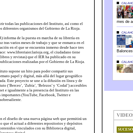
ir todas las publicaciones del Instituto, así como el
os diferentes organismos del Gobierno de La Rioja.
R) informa de la puesta en marcha de su librería en
uz tras varios meses de trabajo y que se enmarca en el
ación en el que se encuentra inmerso desde hace tres
lace: www.libreriaier.larioja.org, el ciudadano tiene
libros y revistas) que el IER ha publicado en su
publicaciones realizadas por el Gobierno de La Rioja.
stituto supone un hito para poder compartir sus
rmato papel y digital, más allá del lugar geográfico
ada. Este proyecto se une a la difusión en línea y de
ituto (‘Berceo’, ‘Zubía’, ‘Belezos’ y ‘Codal’) accesibles
et e igualmente a la presencia del Instituto en las
s importantes (YouTube, Facebook, Twitter e
sobresaliente.
en el diseño de una nueva página web que permitirá un
que el actual a diferentes repositorios y depósitos
ontenidos vinculados con su Biblioteca digital,
Fonoteca digital.