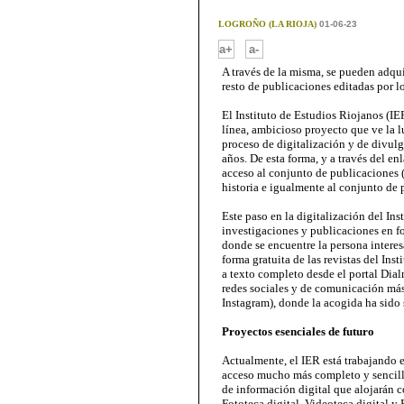
LOGROÑO (LA RIOJA)
01-06-23
-
a+
a-
A través de la misma, se pueden adquir
resto de publicaciones editadas por l
El Instituto de Estudios Riojanos (IE
línea, ambicioso proyecto que ve la l
proceso de digitalización y de divulg
años. De esta forma, y a través del en
acceso al conjunto de publicaciones (
historia e igualmente al conjunto de 
Este paso en la digitalización del In
investigaciones y publicaciones en fo
donde se encuentre la persona interes
forma gratuita de las revistas del Inst
a texto completo desde el portal Dialn
redes sociales y de comunicación má
Instagram), donde la acogida ha sido 
Proyectos esenciales de futuro
Actualmente, el IER está trabajando 
acceso mucho más completo y sencillo 
de información digital que alojarán c
Fototeca digital, Videoteca digital y 