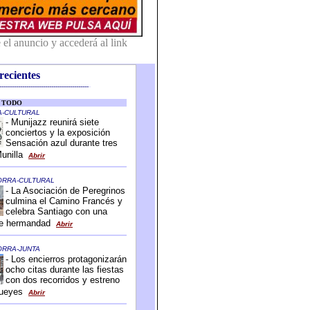
recientes
-------------------------------------------
-