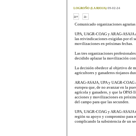
LOGROÑO (LA RIOJA)
09-02-24
-
a+
a-
Comunicado organizaciones agrarias
UPA, UAGR-COAG y ARAG-ASAJA advie
las reivindicaciones exigidas por el s
movilizaciones en próximas fechas.
Las tres organizaciones profesion
decidido aplazar la movilización conv
La decisión obedece al objetivo de m
agricultores y ganaderos riojanos dur
ARAG-ASAJA, UPA y UAGR-COAG advier
europea que, de no avanzar en la pue
agrícola y ganadero, y que la OPAS l
acciones y movilizaciones en próxima
del campo para que las secunden.
UPA, UAGR-COAG y ARAG-ASAJA trasla
región su apoyo y compromiso para re
complicando la subsistencia de un se