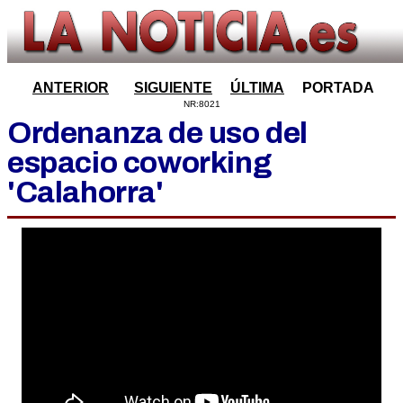
ANTERIOR
SIGUIENTE
ÚLTIMA
PORTADA
NR:8021
Ordenanza de uso del
espacio coworking
'Calahorra'