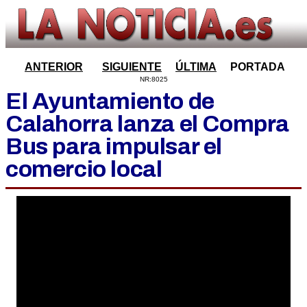
ANTERIOR
SIGUIENTE
ÚLTIMA
PORTADA
NR:8025
El Ayuntamiento de
Calahorra lanza el Compra
Bus para impulsar el
comercio local