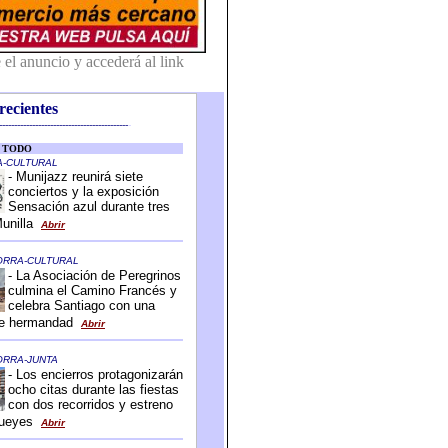
recientes
-------------------------------------------
-