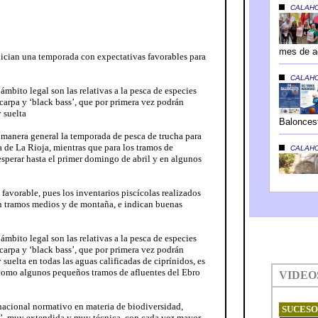
nician una temporada con expectativas favorables para
mbito legal son las relativas a la pesca de especies
 carpa y ‘black bass’, que por primera vez podrán
 suelta
 manera general la temporada de pesca de trucha para
a de La Rioja, mientras que para los tramos de
sperar hasta el primer domingo de abril y en algunos
avorable, pues los inventarios piscícolas realizados
n tramos medios y de montaña, e indican buenas
mbito legal son las relativas a la pesca de especies
 carpa y ‘black bass’, que por primera vez podrán
suelta en todas las aguas calificadas de ciprínidos, es
sí como algunos pequeños tramos de afluentes del Ebro
nacional normativo en materia de biodiversidad,
g’, muy extendida y muy técnica, con cada vez mayor