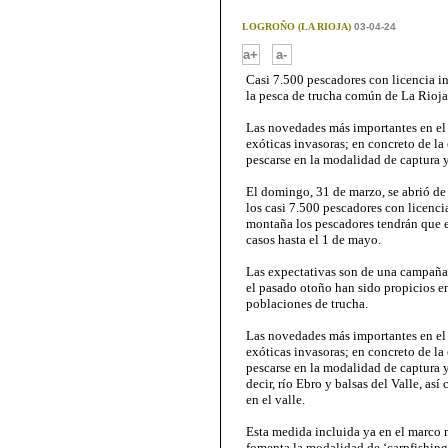
LOGROÑO (LA RIOJA)
03-04-24
-
a+
a-
Casi 7.500 pescadores con licencia i
la pesca de trucha común de La Rioja
Las novedades más importantes en el á
exóticas invasoras; en concreto de la
pescarse en la modalidad de captura y
El domingo, 31 de marzo, se abrió de
los casi 7.500 pescadores con licenci
montaña los pescadores tendrán que e
casos hasta el 1 de mayo.
Las expectativas son de una campaña f
el pasado otoño han sido propicios e
poblaciones de trucha.
Las novedades más importantes en el á
exóticas invasoras; en concreto de la
pescarse en la modalidad de captura y 
decir, río Ebro y balsas del Valle, a
en el valle.
Esta medida incluida ya en el marco 
fomenta la modalidad de ‘carpfishin