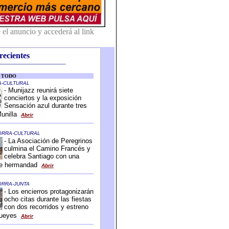
recientes
-------------------------------------------
-