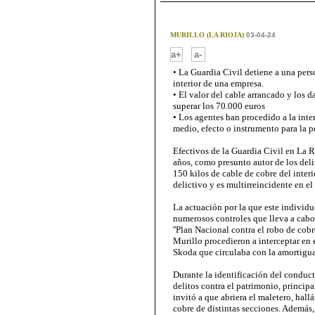
MURILLO (LA RIOJA)
03-04-24
-
a+
a-
• La Guardia Civil detiene a una pers
interior de una empresa.
• El valor del cable arrancado y los 
superar los 70.000 euros
• Los agentes han procedido a la inte
medio, efecto o instrumento para la p
Efectivos de la Guardia Civil en La R
años, como presunto autor de los deli
150 kilos de cable de cobre del inter
delictivo y es multirreincidente en el
La actuación por la que este individu
numerosos controles que lleva a cabo 
''Plan Nacional contra el robo de cobr
Murillo procedieron a interceptar en 
Skoda que circulaba con la amortigu
Durante la identificación del conduc
delitos contra el patrimonio, principa
invitó a que abriera el maletero, hall
cobre de distintas secciones. Además,