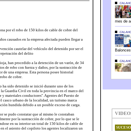
ona por el robo de 150 kilos de cable de cobre del
daños causados en la empresa afectada pueden llegar a
rvención cautelar del vehículo del detenido por ser el
erpetración del delito
ioja, han procedido a la detención de un varón, de 34
tos de robo con fuerza y daños, por la sustracción de
ior de una empresa. Esta persona posee historial
 robo de cobre.
o ha sido detenido se inició durante uno de los
la Guardia Civil en toda la provincia en el marco del
e y materiales conductores''. Agentes del Puesto de
el casco urbano de la localidad, un turismo marca
ación hundida debido a un posible exceso de carga.
tor se pudo constatar que al mismo le constaban
lmente por la sustracción de cobre, por lo que se le
ándose en su interior un total de 150 kilos de cable de
 en el asiento del copiloto los agentes localizaron un