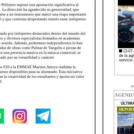
 Pellejero supone una aportación significativa al
a. La dirección ha agradecido su generosidad, que
carse a un instrumento que marcó una etapa importante
al y que continúa despertando interés entre intérpretes
ado por intérpretes destacados dentro del mundo del
o y diversos especialistas formados en academias
u sonido. Además, performers independientes lo han
idas de obras como Pulstar de Vangelis o piezas de
n una presencia masiva en la música comercial, se
do por su versatilidad y carácter.
ne F20 a la EMMAE Maestro Arroyo reafirma la
cursos disponibles para su alumnado. Esta iniciativa
a la creatividad de los estudiantes y aporta un valor
d.
A