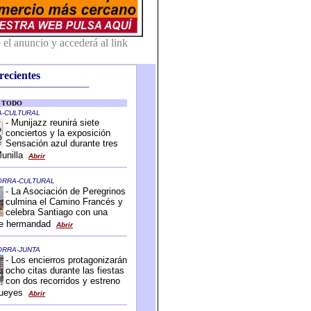
recientes
-------------------------------------------
-