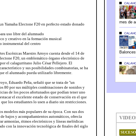
n Yamaha Electone F20 en perfecto estado donado
 para uso libre del alumnado
rico y creativo en la formación musical
o instrumental del centro
tes Escénicas Maestro Arroyo cuenta desde el 14 de
ectone F20, un emblemático órgano electrónico de
or el calagurritano Julio César Pellejero. El
aracterístico y sus posibilidades combinatorias, se ha
 que el alumnado pueda utilizarlo libremente.
yo, Eduardo Peña, señaló que se trata de ''un
ños 80 por sus múltiples combinaciones de sonidos y
elicias de los pocos afortunados que podían tener uno
destacar el excelente estado de conservación en el que
 que los estudiantes lo usen a diario sin restricciones.
os modelos más populares de su época. Con sus dos
ra de bajos y acompañamientos automáticos, ofrecía
ar armonías, ritmos electrónicos y líneas melódicas
do con la innovación tecnológica de finales del siglo