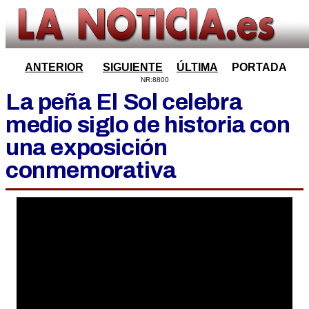
ANTERIOR
SIGUIENTE
ÚLTIMA
PORTADA
NR:8800
La peña El Sol celebra
medio siglo de historia con
una exposición
conmemorativa