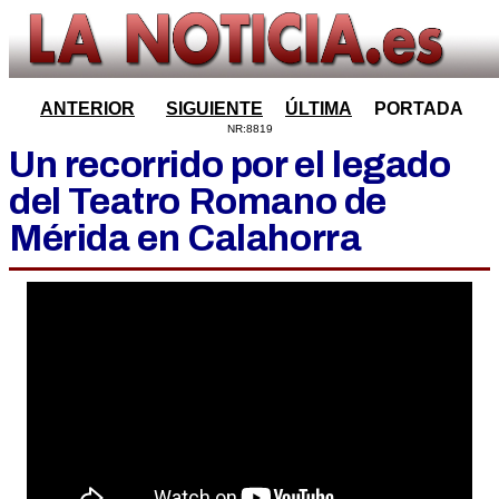
ANTERIOR
SIGUIENTE
ÚLTIMA
PORTADA
NR:8819
Un recorrido por el legado
del Teatro Romano de
Mérida en Calahorra